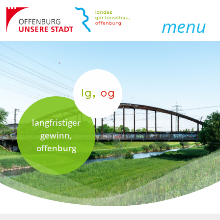
menu
langfristiger
gewinn,
offenburg