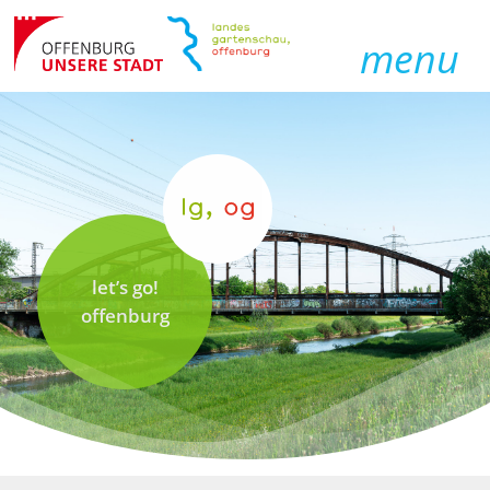
menu
let’s go!
offenburg