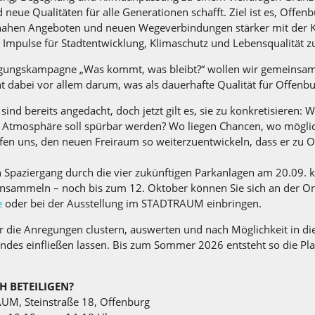
 neue Qualitäten für alle Generationen schafft. Ziel ist es, Offenb
rnahen Angeboten und neuen Wegeverbindungen stärker mit der K
e Impulse für Stadtentwicklung, Klimaschutz und Lebensqualität z
ligungskampagne „Was kommt, was bleibt?“ wollen wir gemeinsam
eht dabei vor allem darum, was als dauerhafte Qualität für Offenbu
ind bereits angedacht, doch jetzt gilt es, sie zu konkretisieren:
e Atmosphäre soll spürbar werden? Wo liegen Chancen, wo möglic
en uns, den neuen Freiraum so weiterzuentwickeln, dass er zu O
paziergang durch die vier zukünftigen Parkanlagen am 20.09. k
nsammeln – noch bis zum 12. Oktober können Sie sich an der O
e
oder bei der Ausstellung im STADTRAUM einbringen.
 die Anregungen clustern, auswerten und nach Möglichkeit in di
des einfließen lassen. Bis zum Sommer 2026 entsteht so die Pla
H BETEILIGEN?
UM, Steinstraße 18, Offenburg