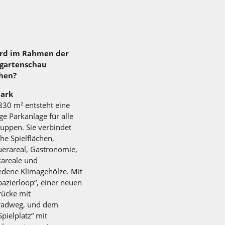
rd im Rahmen der
gartenschau
hen?
park
830 m² entsteht eine
ige Parkanlage für alle
ruppen. Sie verbindet
he Spielflächen,
erareal, Gastronomie,
kareale und
edene Klimagehölze. Mit
azierloop“, einer neuen
rücke mit
lradweg, und dem
pielplatz“ mit