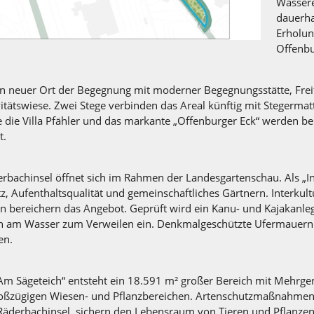
Wassere
dauerha
Erholun
Offenbu
in neuer Ort der Begegnung mit moderner Begegnungsstätte, Frei
tätswiese. Zwei Stege verbinden das Areal künftig mit Stegermat
 die Villa Pfähler und das markante „Offenburger Eck“ werden be
t.
rbachinsel öffnet sich im Rahmen der Landesgartenschau. Als „In
tz, Aufenthaltsqualität und gemeinschaftliches Gärtnern. Interku
 bereichern das Angebot. Geprüft wird ein Kanu- und Kajakanleg
fen am Wasser zum Verweilen ein. Denkmalgeschützte Ufermauern
en.
Am Sägeteich“ entsteht ein 18.591 m² großer Bereich mit Mehrge
roßzügigen Wiesen- und Pflanzbereichen. Artenschutzmaßnahmen
äderbachinsel, sichern den Lebensraum von Tieren und Pflanzen. 