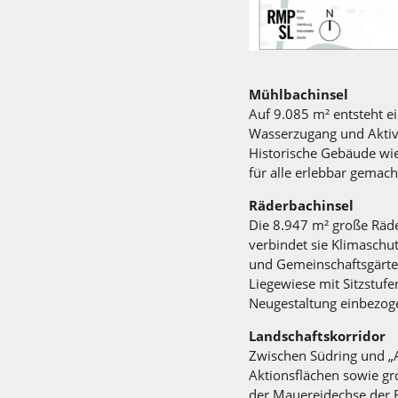
Mühlbachinsel
Auf 9.085 m² entsteht e
Wasserzugang und Aktivi
Historische Gebäude wie
für alle erlebbar gemach
Räderbachinsel
Die 8.947 m² große Räde
verbindet sie Klimaschu
und Gemeinschaftsgärten
Liegewiese mit Sitzstu
Neugestaltung einbezog
Landschaftskorridor
Zwischen Südring und „
Aktionsflächen sowie g
der Mauereidechse der R