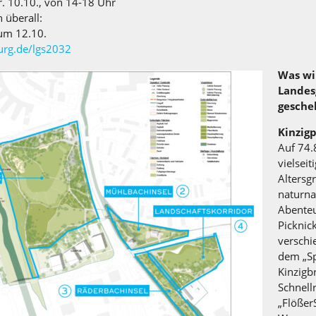
. 10.10., von 14-18 Uhr
n überall:
zum 12.10.
urg.de/lgs2032
Was wi
Landes
gesche
Kinzig
Auf 74.
vielseit
Altersg
naturna
Abenteu
Picknic
verschi
dem „Sp
Kinzigb
Schnel
„FlößerS